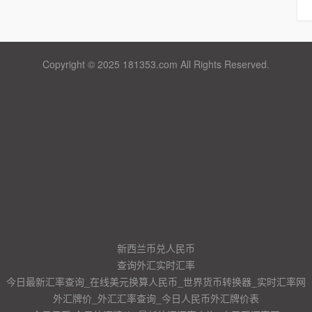
Copyright © 2025 181353.com All Rights Reserved.
新西兰币兑人民币
查询外汇实时汇率
今日最新汇率查询_在线美元换算人民币_世界货币转换器_实时汇率网
外汇牌价_外汇汇率查询_今日人民币外汇牌价表